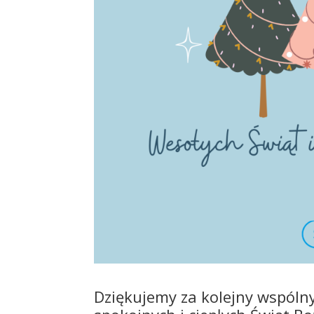
Dziękujemy za kolejny wspóln