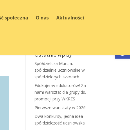
ść społeczna
O nas
Aktualności
Otwórz 
Ostatnie wpisy
Spółdzielcza Murcja:
spółdzielnie uczniowskie w
spółdzielczych szkołach
Edukujemy edukatorów! Za
nami warsztat dla grupy ds.
promocji przy WKRES
Pierwsze warsztaty w 2026!
Dwa konkursy, jedna idea –
spółdzielczość uczniowska!