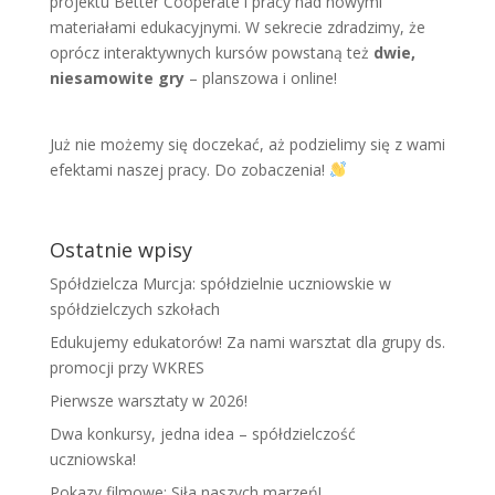
projektu Better Cooperate i pracy nad nowymi
materiałami edukacyjnymi. W sekrecie zdradzimy, że
oprócz interaktywnych kursów powstaną też
dwie,
niesamowite gry
– planszowa i online!
Już nie możemy się doczekać, aż podzielimy się z wami
efektami naszej pracy. Do zobaczenia!
Ostatnie wpisy
Spółdzielcza Murcja: spółdzielnie uczniowskie w
spółdzielczych szkołach
Edukujemy edukatorów! Za nami warsztat dla grupy ds.
promocji przy WKRES
Pierwsze warsztaty w 2026!
Dwa konkursy, jedna idea – spółdzielczość
uczniowska!
Pokazy filmowe: Siła naszych marzeń!