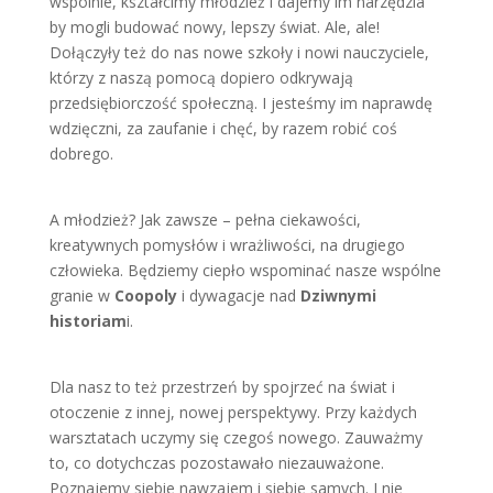
wspólnie, kształcimy młodzież i dajemy im narzędzia
by mogli budować nowy, lepszy świat. Ale, ale!
Dołączyły też do nas nowe szkoły i nowi nauczyciele,
którzy z naszą pomocą dopiero odkrywają
przedsiębiorczość społeczną. I jesteśmy im naprawdę
wdzięczni, za zaufanie i chęć, by razem robić coś
dobrego.
A młodzież? Jak zawsze – pełna ciekawości,
kreatywnych pomysłów i wrażliwości, na drugiego
człowieka. Będziemy ciepło wspominać nasze wspólne
granie w
Coopoly
i dywagacje nad
Dziwnymi
historiam
i.
Dla nasz to też przestrzeń by spojrzeć na świat i
otoczenie z innej, nowej perspektywy. Przy każdych
warsztatach uczymy się czegoś nowego. Zauważmy
to, co dotychczas pozostawało niezauważone.
Poznajemy siebie nawzajem i siebie samych. I nie