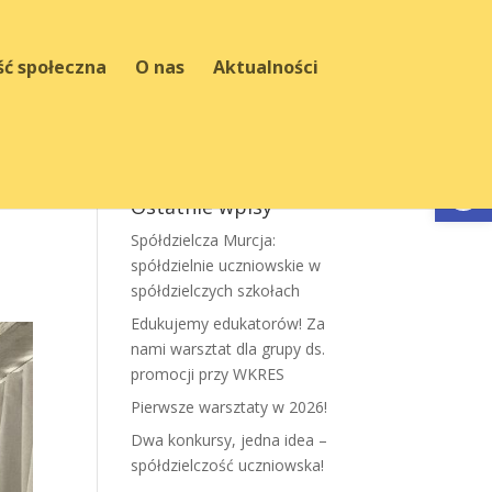
ść społeczna
O nas
Aktualności
Otwórz 
Ostatnie wpisy
Spółdzielcza Murcja:
spółdzielnie uczniowskie w
spółdzielczych szkołach
Edukujemy edukatorów! Za
nami warsztat dla grupy ds.
promocji przy WKRES
Pierwsze warsztaty w 2026!
Dwa konkursy, jedna idea –
spółdzielczość uczniowska!