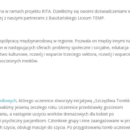
na w ramach projektu RITA. Dzieliliśmy się swoimi doświadczeniami 
znej z naszymi partnerami z Basztańskiego Liceum TEMP.
spółpracę międzynarodową w regionie. Pozwala on między innymi n
 w następujących sferach: problemy społeczne i socjalne, edukacja 
two kulturowe, rozwój i wsparcie trzeciego sektora, rozwój i wsparci
owoczesnych mediów.
ndlowych
, którego uczennice stworzyły inicjatywę „Szczęśliwa Toreb
aliśmy jesienią zeszłego roku. Uczennice przedstawiły gościniom
aniu, a następnie uszyciu worków drenażowych dla kobiet po
 i psychiczny pacjentkom. Członkinie grupy i inne zaangażowane w pr
h szycia, obsługi maszyn do szycia. Po przygotowaniu toreb uczniow