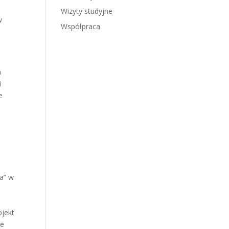
Wizyty studyjne
w
Współpraca
a
i
e
ka” w
ojekt
ie