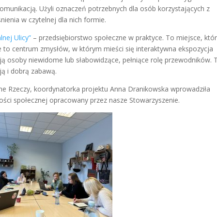
komunikacją. Użyli oznaczeń potrzebnych dla osób korzystających z
nienia w czytelnej dla nich formie.
lnej Ulicy”
– przedsiębiorstwo społeczne w praktyce. To miejsce, któ
e to centrum zmysłów, w którym mieści się interaktywna ekspozycja
ą osoby niewidome lub słabowidzące, pełniące rolę przewodników. 
ją i dobrą zabawą.
ne Rzeczy, koordynatorka projektu Anna Dranikowska wprowadziła
zości społecznej opracowany przez nasze Stowarzyszenie.