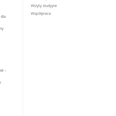
Wizyty studyjne
Współpraca
 dla
amy
ий –
в
х