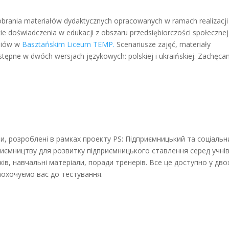
brania materiałów dydaktycznych opracowanych w ramach realizacji
skie doświadczenia w edukacji z obszaru przedsiębiorczości społecznej
zniów w
Basztańskim Liceum TEMP.
Scenariusze zajęć, materiały
tępne w dwóch wersjach językowych: polskiej i ukraińskiej. Zachęc
, розроблені в рамках проекту PS: Підприємницький та соціальн
риємництву для розвитку підприємницького ставлення серед учні
оків, навчальні матеріали, поради тренерів. Все це доступно у дво
аохочуємо вас до тестування.