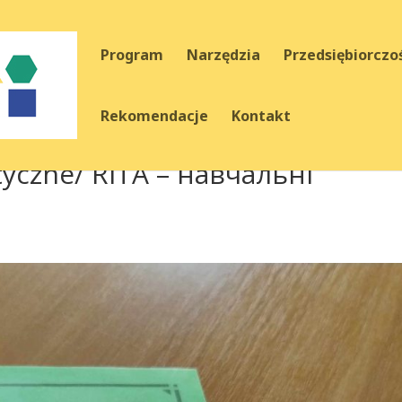
Program
Narzędzia
Przedsiębiorczo
Rekomendacje
Kontakt
tyczne/ RITA – навчальні