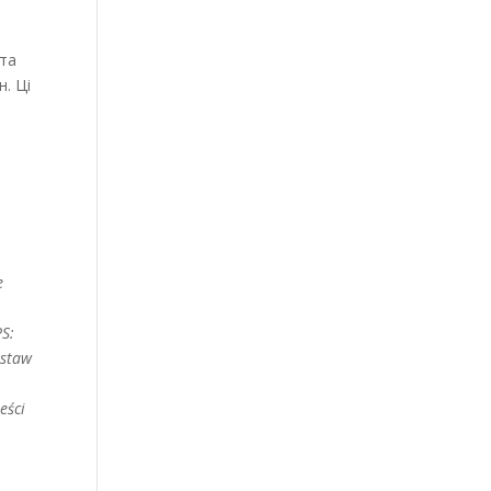
 та
. Ці
e
PS:
ostaw
eści