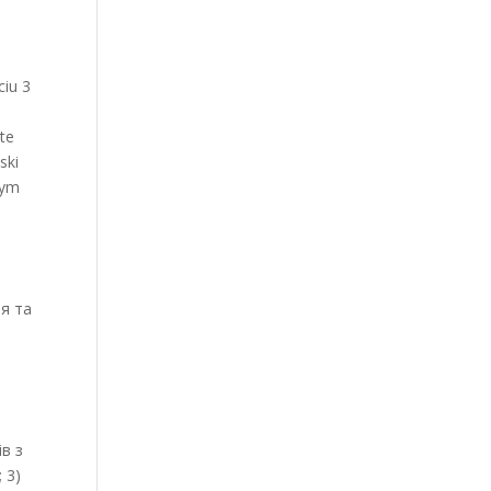
i
h
ciu 3
 te
ski
cym
я та
в
ів з
 3)