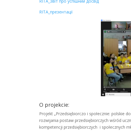
RITA_Звіт про успішний досвід
RITA_презентації
O projekcie:
Projekt „Przedsiębiorczo i społecznie: polskie d
rozwijania postaw przedsiębiorczych wśród ucz
kompetencji przedsiębiorczych i społecznych m