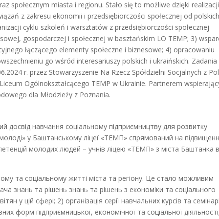
z społecznym miasta i regionu. Stało się to możliwe dzięki realizacj
wiązań z zakresu ekonomii i przedsiębiorczości społecznej od polskic
izacji cyklu szkoleń i warsztatów z przedsiębiorczości społecznej
sowej, gospodarczej i społecznej w basztańskim LO TEMP; 3) wspar
acyjnego łączącego elementy społeczne i biznesowe; 4) opracowaniu
wszechnieniu go wśród interesariuszy polskich i ukraińskich. Zadania
06.2024 r. przez Stowarzyszenie Na Rzecz Spółdzielni Socjalnych z Pol
i Liceum Ogólnokształcącego TEMP w Ukrainie. Partnerem wspierają
dowego dla Młodzieży z Poznania.
кий досвід навчання соціальному підприємництву для розвитку
 молоді» у Баштанському ліцеї «ТЕМП» спрямований на підвищенн
петенцій молодих людей – учнів ліцею «ТЕМП» з міста Баштанка 
ному та соціальному житті міста та регіону. Це стало можливим
едача знань та рішень знань та рішень з економіки та соціального
тян у цій сфері; 2) організація серії навчальних курсів та семінар
них форм підприємницької, економічної та соціальної діяльності;